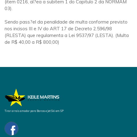
(item 0216, al?ea a subitem 1 do Capitulo 2 da NORMAM
03).
Sendo pass?el da penalidade de multa conforme previsto
nos incisos III e IV do ART 17 de Decreto 2.596/98
(RLESTA) que regulamenta a Lei 9537/97 (LESTA). (Multa
de R$ 40,00 a R$ 800,00)
Tirar arrais amador para Barcos e Jet Ski em SP